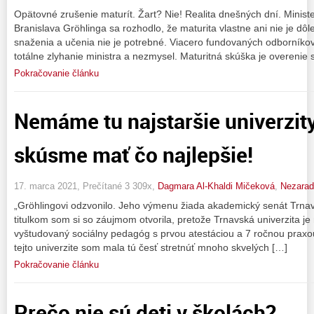
Opätovné zrušenie maturít. Žart? Nie! Realita dnešných dní. Minist
Branislava Gröhlinga sa rozhodlo, že maturita vlastne ani nie je dôlež
snaženia a učenia nie je potrebné. Viacero fundovaných odborníkov u
totálne zlyhanie ministra a nezmysel. Maturitná skúška je overenie s
Pokračovanie článku
Nemáme tu najstaršie univerzity
skúsme mať čo najlepšie!
17. marca 2021, Prečítané 3 309x,
Dagmara Al-Khaldi Mičeková
,
Nezara
„Gröhlingovi odzvonilo. Jeho výmenu žiada akademický senát Trnavsk
titulkom som si so záujmom otvorila, pretože Trnavská univerzita j
vyštudovaný sociálny pedagóg s prvou atestáciou a 7 ročnou praxou
tejto univerzite som mala tú česť stretnúť mnoho skvelých […]
Pokračovanie článku
Prečo nie sú deti v školách?