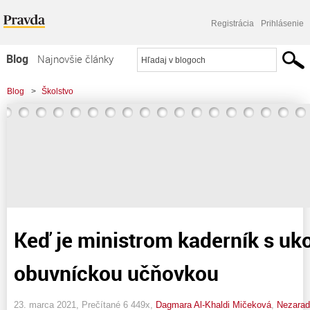
Registrácia
Prihlásenie
Blog
Najnovšie články
Najčítanejšie články
Blog
>
Školstvo
Najkomentovanejšie články
Zoznam blogov
Komerčné blogy
Keď je ministrom kaderník s u
obuvníckou učňovkou
23. marca 2021, Prečítané 6 449x,
Dagmara Al-Khaldi Mičeková
,
Nezara