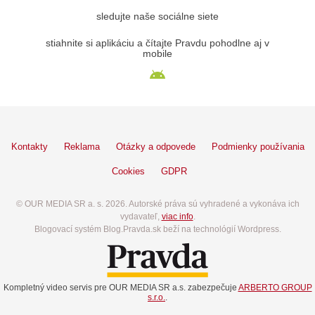
sledujte naše sociálne siete
stiahnite si aplikáciu a čítajte Pravdu pohodlne aj v
mobile
Kontakty
Reklama
Otázky a odpovede
Podmienky používania
Cookies
GDPR
© OUR MEDIA SR a. s. 2026. Autorské práva sú vyhradené a vykonáva ich
vydavateľ,
viac info
.
Blogovací systém Blog.Pravda.sk beží na technológií Wordpress.
Kompletný video servis pre OUR MEDIA SR a.s. zabezpečuje
ARBERTO GROUP
s.r.o.
.