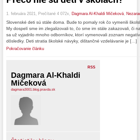
1. februára 2021, Prečítané 4 072x,
Dagmara Al-Khaldi Mičeková
,
Nezara
Slovenské deti sú stále doma. Bude to pomaly rok čo vymenili škols
My dospelí sme im zlegalizovali to, čo sme im stále zakazovali, či 
sa už vyjadrilo mnoho odborníkov, ktorí vymenovali zoznam negatív
dôsledky. Deti stratia školské návyky, dištančné vzdelávanie je […]
Pokračovanie článku
RSS
Dagmara Al-Khaldi
Mičeková
dagmara3001.blog.pravda.sk